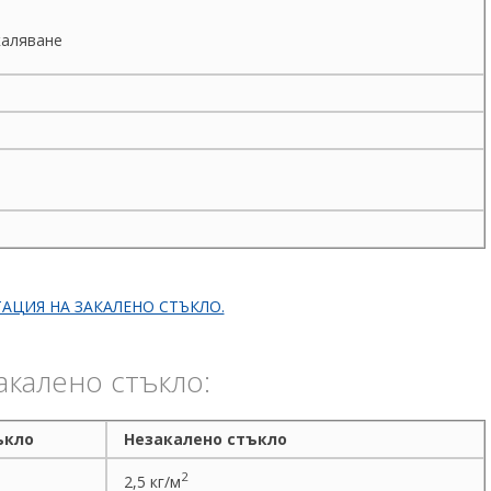
каляване
АЦИЯ НА ЗАКАЛЕНО СТЪКЛО.
акалено стъкло:
ъкло
Незакалено стъкло
2
2,5 кг/м