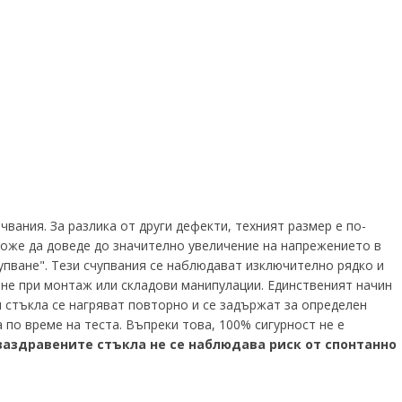
вания. За разлика от други дефекти, техният размер е по-
може да доведе до значително увеличение на напрежението в
упване". Тези счупвания се наблюдават изключително рядко и
ване при монтаж или складови манипулации. Единственият начин
ни стъкла се нагряват повторно и се задържат за определен
 по време на теста. Въпреки това, 100% сигурност не е
заздравените стъкла не се наблюдава риск от спонтанно