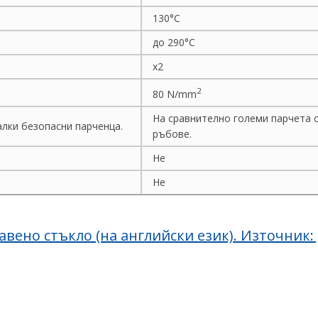
130°C
до 290°C
х2
2
80 N/mm
На сравнително големи парчета с
лки безопасни парченца.
ръбове.
Не
Не
ено стъкло (на английски език). Източник: g