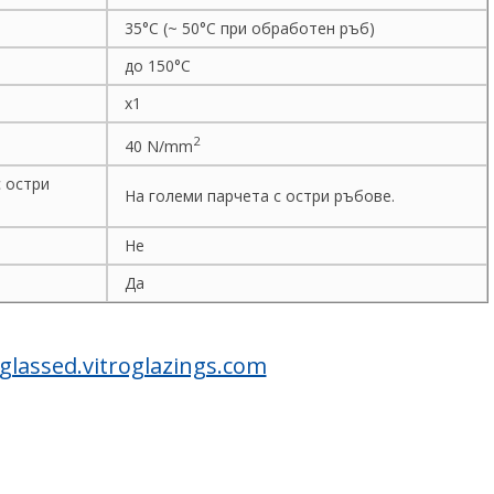
35°C (~ 50°C при обработен ръб)
до 150°C
х1
2
40 N/mm
 остри
На големи парчета с остри ръбове.
Не
Да
lassed.vitroglazings.com