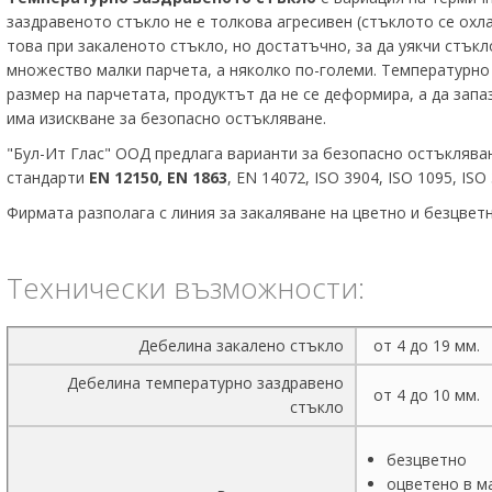
заздравеното стъкло не е толкова агресивен (стъклото се охла
това при закаленото стъкло, но достатъчно, за да уякчи стък
множество малки парчета, а няколко по-големи. Температурно 
размер на парчетата, продуктът да не се деформира, а да запа
има изискване за безопасно остъкляване.
"Бул-Ит Глас" ООД предлага варианти за безопасно остъкляван
стандарти
EN 12150, EN 1863
, EN 14072, ISO 3904, ISO 1095, ISO 
Фирмата разполага с линия за закаляване на цветно и безцвет
Технически възможности:
Дебелина закалено стъкло
от 4 до 19 мм.
Дебелина температурно заздравено
от 4 до 10 мм.
стъкло
безцветно
оцветено в м