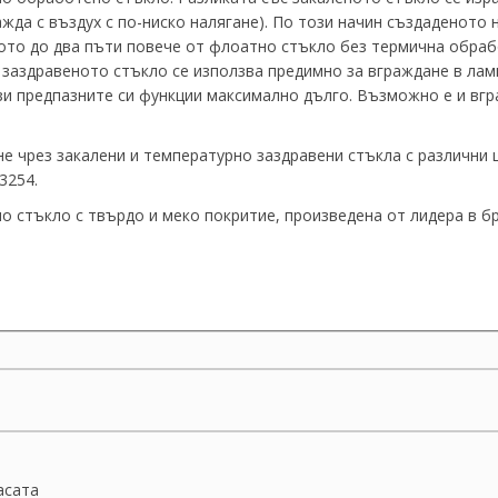
жда с въздух с по-ниско налягане). По този начин създаденото
лото до два пъти повече от флоатно стъкло без термична обраб
заздравеното стъкло се използва предимно за вграждане в лами
зи предпазните си функции максимално дълго. Възможно е и вгр
е чрез закалени и температурно заздравени стъкла с различни 
3254.
но стъкло с твърдо и меко покритие, произведена от лидера в 
асата