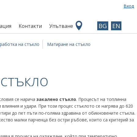
Вход
BG
EN
ация
Контакти
Упътване
работка на стъкло
Матиране на стъкло
 стъкло
словия се нарича
закалено стъкло
. Процесът на топлинна
влияния и удари. При този процес стъклото се нагрява до 620
етири до пет пъти по-голяма здравина от обикновените стъкла.
ество малки парченца без остри ръбове, които са критерий за
зява в процеса на охлаждане, който при температурно