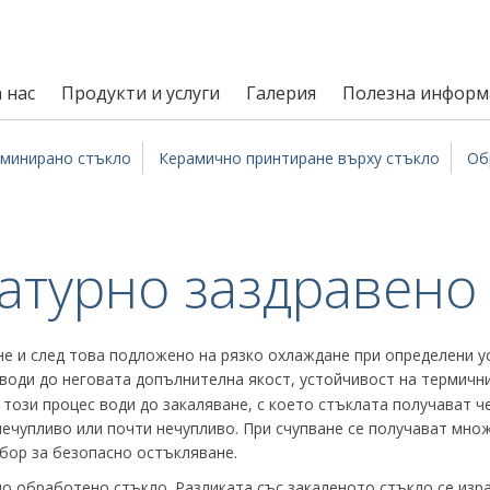
 нас
Продукти и услуги
Галерия
Полезна информ
минирано стъкло
Керамично принтиране върху стъкло
Об
атурно заздравено
не и след това подложено на рязко охлаждане при определени у
оди до неговата допълнителна якост, устойчивост на термични 
 този процес води до закаляване, с което стъклата получават ч
ечупливо или почти нечупливо. При счупване се получават множ
бор за безопасно остъкляване.
о обработено стъкло. Разликата със закаленото стъкло се изра