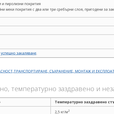
и и пиролизни покрития
ни меки покрития с два или три сребърни слоя, пригодени за за
 успешно закаляване
.
СНОСТ,ТРАНСПОРТИРАНЕ, СЪХРАНЕНИЕ, МОНТАЖ И ЕКСПЛОАТ
но, температурно заздравено и нез
о
Температурно заздравено ст
2
2,5 кг/м