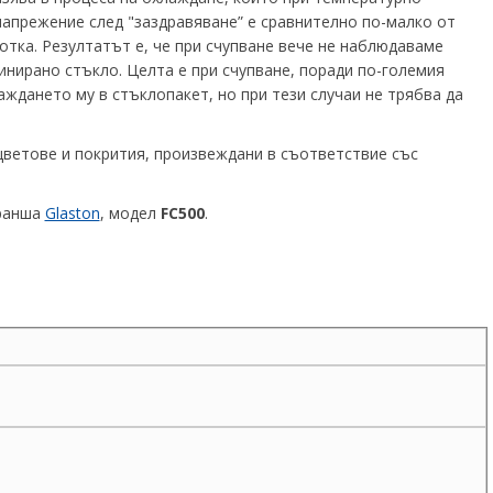
 напрежение след "заздравяване” е сравнително по-малко от
отка. Резултатът е, че при счупване вече не наблюдаваме
нирано стъкло. Целта е при счупване, поради по-големия
аждането му в стъклопакет, но при тези случаи не трябва да
цветове и покрития, произвеждани в съответствие със
бранша
Glaston
, модел
FC500
.