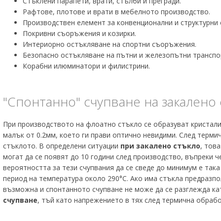
Стъклени парапети, врати, стълби и прегради.
Рафтове, плотове и врати в мебелното производство.
Производствен елемент за конвенционални и структурни 
Покривни съоръжения и козирки.
Интериорно остъкляване на спортни съоръжения.
Безопасно остъкляване на пътни и железопътни транспор
Корабни илюминатори и филистрини.
"Спонтанно" счупване на закалено 
При производството на флоатно стъкло се образуват кристали о
малък от 0.2мм, което ги прави оптично невидими. След терми
стъклото. В определени ситуации
при закалено стъкло
, тов
могат да се появят до 10 години след производство, въпреки ч
вероятността за тези счупвания да се сведе до минимум е така 
период на температура около 290°С. Ако има стъкла предразпол
възможна и спонтанното счупване не може да се разглежда ка
счупване
, тъй като напрежението в тях след термична обрабо