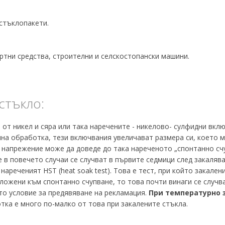
стъклопакети.
тни средства, строителни и селскостопански машини.
стъкло:
т никел и сяра или така наречените - никелово- сулфидни включ
чна обработка, тези включвания увеличават размера си, което 
а напрежение може да доведе до така нареченото „спонтанно сч
е в повечето случаи се случват в първите седмици след закаля
нареченият HST (heat soak test). Това е тест, при който закале
ожени към спонтанно счупване, то това почти винаги се случва
то условие за предявяване на рекламация.
При температурно 
тка е много по-малко от това при закалените стъкла.