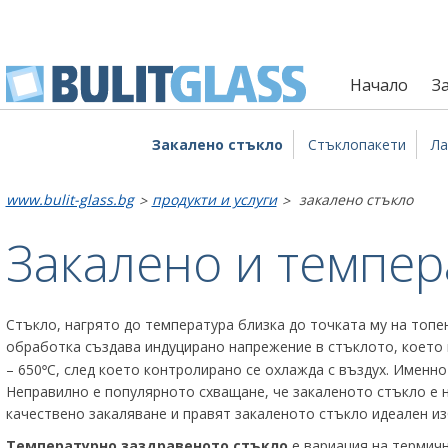
Начало
За
Закалено стъкло
Стъклопакети
Ла
www.bulit-glass.bg
продукти и услуги
закалено стъкло
>
>
Закалено и темпер
Стъкло, нагрято до температура близка до точката му на топе
обработка създава индуцирано напрежение в стъклото, което в
– 650
С, след което контролирано се охлажда с въздух. Именно
°
Неправилно е популярното схващане, че закаленото стъкло е н
качествено закаляване и правят закаленото стъкло идеален из
Температурно заздравеното стъкло
е вариация на термичн