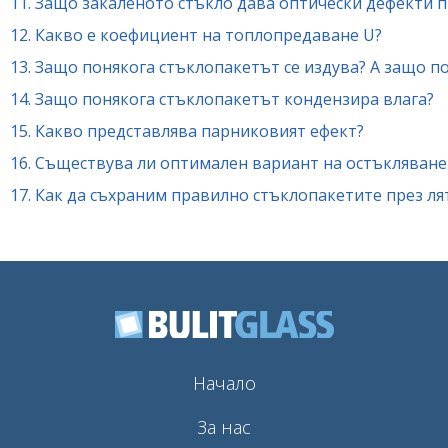
11.
Защо закаленото стъкло дава оптически дефекти п
12.
Какво е коефициент на топлопредаване U?
13.
Защо понякога стъклопакетът се издува? А защо п
14.
Защо понякога стъклопакетът кондензира влага?
15.
Какво представлява парниковият ефект?
16.
Съществува ли оптимален вариант на остъкляване 
17.
Как да съхраним правилно стъклопакетите през лят
Начало
За нас