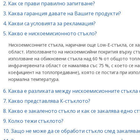
2.
Как се прави правилно запитване?
3.
Каква гаранция давате на Вашите продукти?
4.
Какви са условията за рекламация?
5.
Какво е нискоемисионното стъкло?
Нискоемисонните стъкла, наричани още Low-E-стъкла, се х
област. Използването на нискоемисийни покрития върху ст
използване на обикновени стъкла над 60 % от общото топл
инфрачервената област се намалява със 75 %, с което се 
коефициент на топлопредаване), която се постига при изпо
нормална температура.
6.
Каква е разликата между нискоемисионните стъкла 
7.
Какво представлява К-стъклото?
8.
Какво е закаленото стъкло и как се закалява едно с
9.
Колко тежи стъклото?
10.
Защо не може да се обработи стъкло след закалява