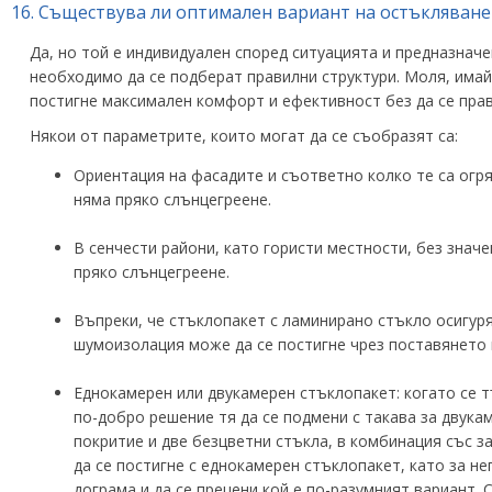
16.
Съществува ли оптимален вариант на остъкляване 
Да, но той е индивидуален според ситуацията и предназначе
необходимо да се подберат правилни структури. Моля, имайт
постигне максимален комфорт и ефективност без да се пра
Някои от параметрите, които могат да се съобразят са:
Ориентация на фасадите и съответно колко те са огря
няма пряко слънцегреене.
В сенчести райони, като гористи местности, без знач
пряко слънцегреене.
Въпреки, че стъклопакет с ламинирано стъкло осигуря
шумоизолация може да се постигне чрез поставянето н
Еднокамерен или двукамерен стъклопакет: когато се т
по-добро решение тя да се подмени с такава за двука
покритие и две безцветни стъкла, в комбинация със з
да се постигне с еднокамерен стъклопакет, като за не
дограма и да се прецени кой е по-разумният вариант. 