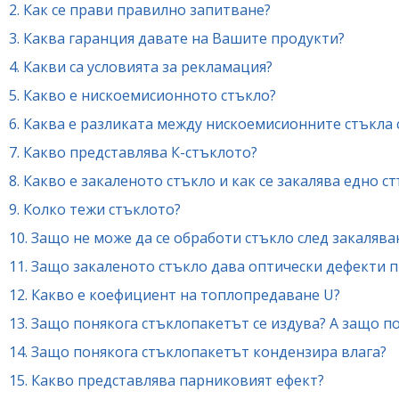
2.
Как се прави правилно запитване?
3.
Каква гаранция давате на Вашите продукти?
4.
Какви са условията за рекламация?
5.
Какво е нискоемисионното стъкло?
6.
Каква е разликата между нискоемисионните стъкла 
7.
Какво представлява К-стъклото?
8.
Какво е закаленото стъкло и как се закалява едно с
9.
Колко тежи стъклото?
10.
Защо не може да се обработи стъкло след закалява
11.
Защо закаленото стъкло дава оптически дефекти п
12.
Какво е коефициент на топлопредаване U?
13.
Защо понякога стъклопакетът се издува? А защо п
14.
Защо понякога стъклопакетът кондензира влага?
15.
Какво представлява парниковият ефект?