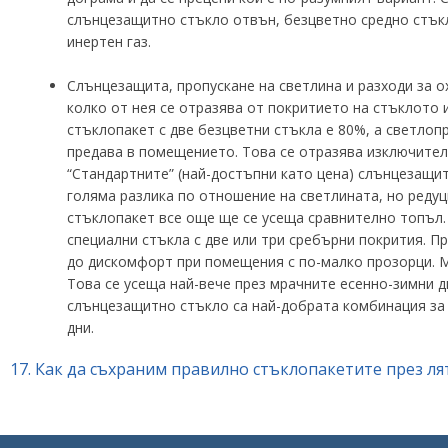
слънцезащитно стъкло отвън, безцветно средно стъкл
инертен газ.
Слънцезащита, пропускане на светлина и разходи за 
колко от нея се отразява от покритието на стъклото 
стъклопакет с две безцветни стъкла е 80%, а светлопр
предава в помещението. Това се отразява изключителн
“Стандартните” (най-достъпни като цена) слънцезащи
голяма разлика по отношение на светлината, но реду
стъклопакет все още ще се усеща сравнително топъл. 
специални стъкла с две или три сребърни покрития. П
до дискомфорт при помещения с по-малко прозорци. Мо
Това се усеща най-вече през мрачните есенно-зимни 
слънцезащитно стъкло са най-добрата комбинация за с
дни.
17.
Как да съхраним правилно стъклопакетите през лят